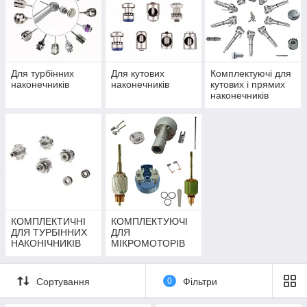
підшипниками із захисними шайбами.
За бажанням замовника можливе встановлення підшипників,
зі сталевими
кульками або з керамічними.
Для турбінних
Для кутових
Комплектуючі для
Крім високої якості та вигідних цін на роторні групи
наконечників
наконечників
кутових і прямих
ми забезпечуємо безплатний
наконечників
гарантійний ремонт, сервісне обслуговування і додаткові
консультації.
КОМПЛЕКТИЧНІ
КОМПЛЕКТУЮЧІ
ДЛЯ ТУРБІННИХ
ДЛЯ
НАКОНІЧНИКІВ
МІКРОМОТОРІВ
ТА
ЕЛЕКТРОДВИГУНІ
В
Сортування
0
Фільтри