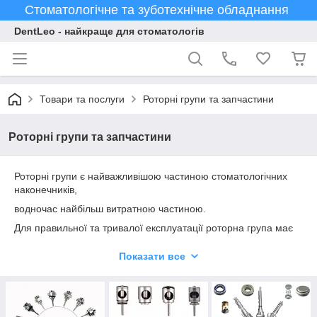
Стоматологічне та зуботехнічне обладнання
DentLeo - найкраще для стоматологів
Товари та послуги
Роторні групи та запчастини
Роторні групи та запчастини
Роторні групи є найважливішою частиною стоматологічних
наконечників,
водночас найбільш витратною частиною.
Для правильної та тривалої експлуатації роторна група має
строго
Показати все
відповідати типу наконечника.
Ціна роторної групи залежить від комплектації та типу
наконечників.
Ви можете купити роторні групи, які комплектуються