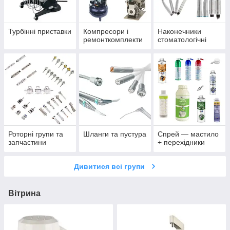
Турбінні приставки
Компресори і
Наконечники
ремонткомплекти
стоматологічні
Роторні групи та
Шланги та пустура
Спрей — мастило
запчастини
+ перехідники
Дивитися всі групи
Вітрина