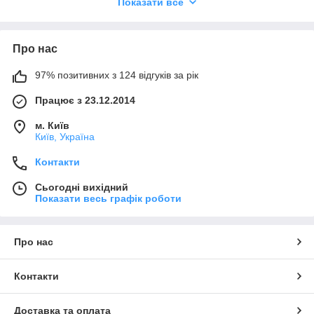
Показати все
http://dentleo.kiev.ua
Про нас
+38 (050) 385-23-02
+38 (050) 903-04-05
+38 (067) 903-08-07
97% позитивних з 124 відгуків за рік
Працює з 23.12.2014
м. Київ
Київ, Україна
Контакти
Сьогодні вихідний
Показати весь графік роботи
Про нас
Контакти
Доставка та оплата