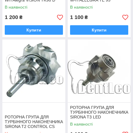
WH Alegra VISION TK98 D
W-H ALLEGRA TE 95
LED
В наявності
В наявності
1 200
1 100
₴
₴
Купити
Купити
РОТОРНА ГРУПА ДЛЯ
ТУРБІННОГО НАКОНЕЧНИКА
РОТОРНА ГРУПА ДЛЯ
SIRONA T3 LED
ТУРБІННОГО НАКОНЕЧНИКА
В наявності
SIRONA T2 CONTROL CS
RT2C