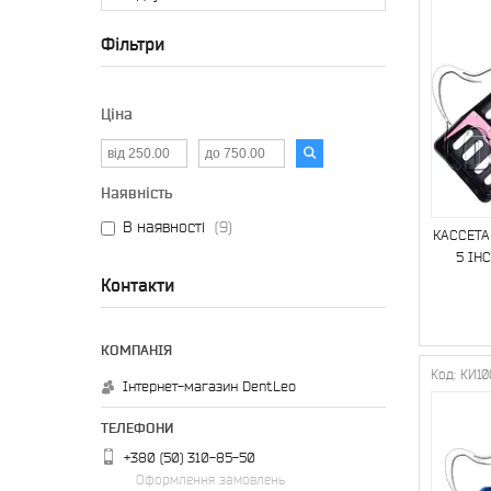
Фільтри
Ціна
Наявність
В наявності
9
КАССЕТА
5 ІН
Контакти
КИ10
Інтернет-магазин DentLeo
+380 (50) 310-85-50
Оформлення замовлень