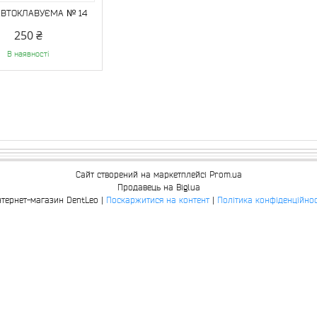
АВТОКЛАВУЄМА № 14
250 ₴
В наявності
Сайт створений на маркетплейсі
Prom.ua
Продавець на Bigl.ua
Інтернет-магазин DentLeo |
Поскаржитися на контент
|
Політика конфіденційнос