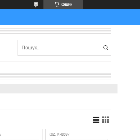
Кошик
6
КИ1007