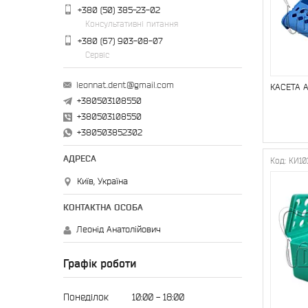
+380 (50) 385-23-02
Консультативні питання
+380 (67) 903-08-07
Сервіс
leonnat.dent@gmail.com
КАСЕТА 
+380503108550
+380503108550
+380503852302
КИ10
Київ, Україна
Леонід Анатолійович
Графік роботи
Понеділок
10:00
18:00