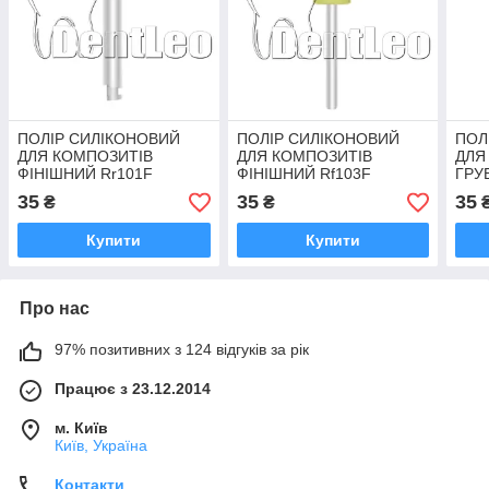
ПОЛІР СИЛІКОНОВИЙ
ПОЛІР СИЛІКОНОВИЙ
ПОЛ
ДЛЯ КОМПОЗИТІВ
ДЛЯ КОМПОЗИТІВ
ДЛЯ
ФІНІШНИЙ Rr101F
ФІНІШНИЙ Rf103F
ГРУ
35
35
35
₴
₴
Купити
Купити
Про нас
97% позитивних з 124 відгуків за рік
Працює з 23.12.2014
м. Київ
Київ, Україна
Контакти