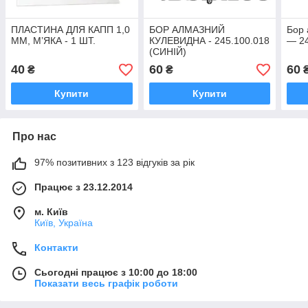
ПЛАСТИНА ДЛЯ КАПП 1,0
БОР АЛМАЗНИЙ
Бор 
ММ, М’ЯКА - 1 ШТ.
КУЛЕВИДНА - 245.100.018
— 24
(СИНІЙ)
40
60
60
₴
₴
Купити
Купити
Про нас
97% позитивних з 123 відгуків за рік
Працює з 23.12.2014
м. Київ
Київ, Україна
Контакти
Сьогодні працює з 10:00 до 18:00
Показати весь графік роботи