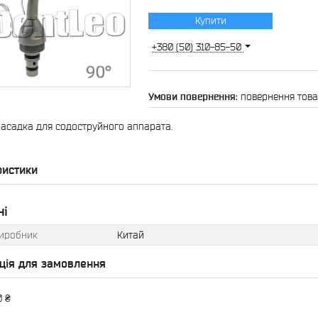
Купити
+380 (50) 310-85-50
повернення това
асадка для содоструйного аппарата.
ристики
ні
виробник
Китай
ція для замовлення
0 ₴