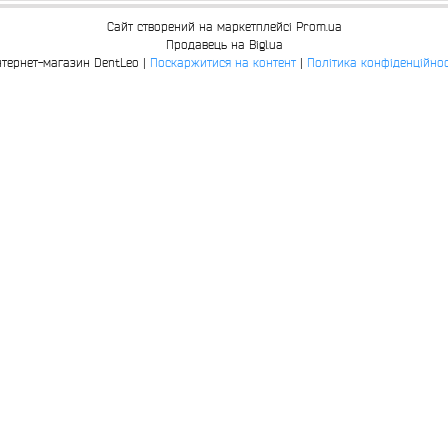
Сайт створений на маркетплейсі
Prom.ua
Продавець на Bigl.ua
Інтернет-магазин DentLeo |
Поскаржитися на контент
|
Політика конфіденційнос