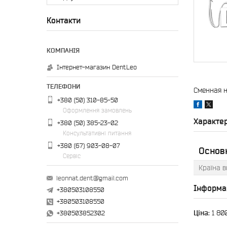
Контакти
Інтернет-магазин DentLeo
Сменная н
+380 (50) 310-85-50
Оформлення замовлень
Характе
+380 (50) 385-23-02
Консультативні питання
+380 (67) 903-08-07
Основ
Сервіс
Країна 
leonnat.dent@gmail.com
Інформа
+380503108550
+380503108550
Ціна:
1 80
+380503852302