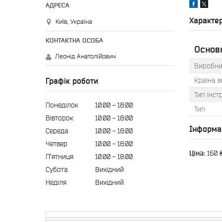
Характе
Київ, Україна
Основ
Леонід Анатолійович
Виробни
Країна 
Графік роботи
Тип інст
Понеділок
10:00
18:00
Тип
Вівторок
10:00
18:00
Інформа
Середа
10:00
18:00
Четвер
10:00
18:00
Ціна:
160 
Пʼятниця
10:00
18:00
Субота
Вихідний
Неділя
Вихідний