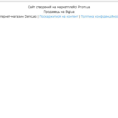
Сайт створений на маркетплейсі
Prom.ua
Продавець на Bigl.ua
Інтернет-магазин DentLeo |
Поскаржитися на контент
|
Політика конфіденційнос