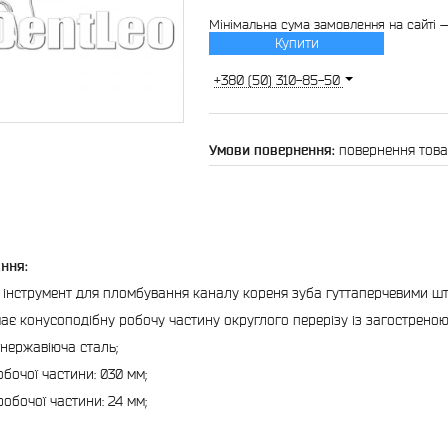
Мінімальна сума замовлення на сайті 
Купити
+380 (50) 310-85-50
повернення това
ння:
 інструмент для пломбування каналу кореня зуба гуттаперчевими шт
ає конусоподібну робочу частину округлого перерізу із загострено
 нержавіюча сталь;
обочої частини: 030 мм;
обочої частини: 24 мм;