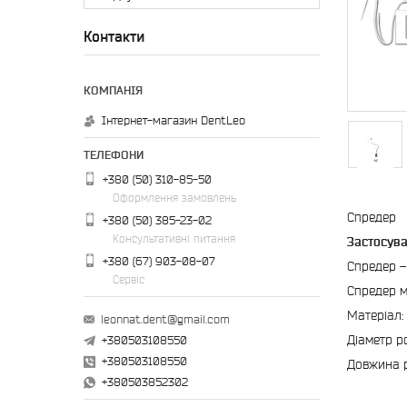
Контакти
Інтернет-магазин DentLeo
+380 (50) 310-85-50
Оформлення замовлень
Спредер
+380 (50) 385-23-02
Консультативні питання
Застосува
+380 (67) 903-08-07
Спредер –
Сервіс
Спредер м
Матеріал:
leonnat.dent@gmail.com
Діаметр р
+380503108550
+380503108550
Довжина р
+380503852302