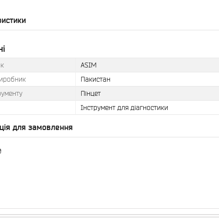
ристики
ні
к
ASIM
виробник
Пакистан
рументу
Пінцет
Інструмент для діагностики
ція для замовлення
₴