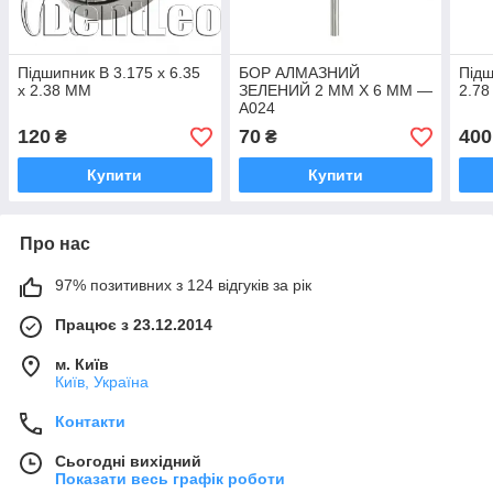
Підшипник В 3.175 х 6.35
БОР АЛМАЗНИЙ
Підш
х 2.38 ММ
ЗЕЛЕНИЙ 2 ММ Х 6 ММ —
2.78
А024
120
70
400
₴
₴
Купити
Купити
Про нас
97% позитивних з 124 відгуків за рік
Працює з 23.12.2014
м. Київ
Київ, Україна
Контакти
Сьогодні вихідний
Показати весь графік роботи