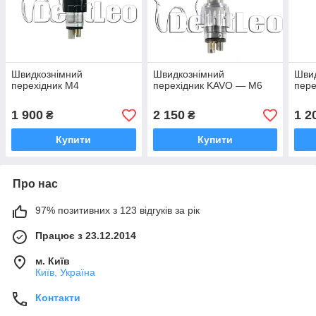
Швидкознімний
Швидкознімний
Шви
перехідник M4
перехідник KAVO — M6
пер
1 900
2 150
1 2
₴
₴
Купити
Купити
Про нас
97% позитивних з 123 відгуків за рік
Працює з 23.12.2014
м. Київ
Київ, Україна
Контакти