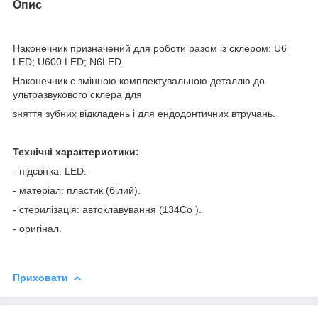
Опис
Наконечник призначений для роботи разом із склером: U6
LED; U600 LED; N6LED.
Наконечник є змінною комплектувальною деталлю до
ультразвукового склера для
зняття зубних відкладень і для ендодонтичних втручань.
Технічні характеристики:
- підсвітка: LED.
- матеріал: пластик (білий).
- стерилізація: автоклавування (134С
о
).
- оригінал.
Приховати