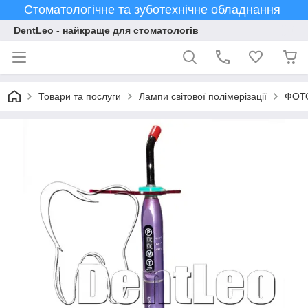
Стоматологічне та зуботехнічне обладнання
DentLeo - найкраще для стоматологів
Товари та послуги
Лампи світової полімерізації
ФОТО