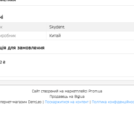
ні
к
Skydent
виробник
Китай
ція для замовлення
0 ₴
Сайт створений на маркетплейсі
Prom.ua
Продавець на Bigl.ua
Інтернет-магазин DentLeo |
Поскаржитися на контент
|
Політика конфіденційнос