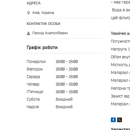
- має гаран
Вода в ак
Київ, Україна
Цей фільт
Леонід Анатолійович
Технічні 
Потужніст
Графік роботи
Напруга: 
Об'єм вну
Понеділок
10:00
18:00
Місткість 
Вівторок
10:00
18:00
Матеріал 
Середа
10:00
18:00
Матеріал 
Четвер
10:00
18:00
Напірна тр
Пʼятниця
10:00
18:00
Захист ві
Субота
Вихідний
Матеріал 
Неділя
Вихідний
Характе