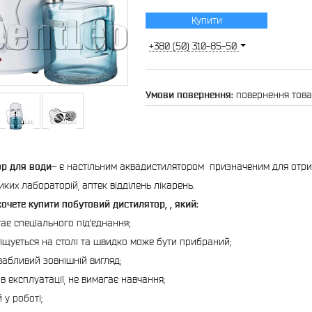
Купити
+380 (50) 310-85-50
повернення това
ор для води
– є настільним аквадистилятором призначеним для отри
иких лабораторій, аптек відділень лікарень.
очете купити побутовий дистилятор, , який:
гає спеціального під'єднання;
міщується на столі та швидко може бути прибраний;
вабливий зовнішній вигляд;
в експлуатації, не вимагає навчання;
 у роботі;