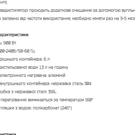
тії;
вадистиляторі проходить додаткове очищення за допомогою вугільн
р залежно від частоти використання, необхідно міняти раз на 3-5 міся
характеристики:
ь: 900 Вт
100-240В/50-60 Гц
трішнього контейнера: 6 л
дистильованої води: 1,3 л на годину
електронного нагрівача: алюміній
внутрішнього контейнера: неіржавка сталь 304
убка з неіржавкої сталі: 316L
д перегрівання: вимикається за температури 160°
пляшки з водою: полікарбонат (246°)
ристики