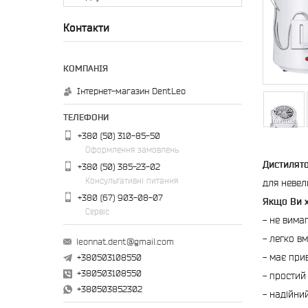
Контакти
Інтернет-магазин DentLeo
+380 (50) 310-85-50
Оформлення замовлень
Дистилят
+380 (50) 385-23-02
Консультативні питання
для невел
+380 (67) 903-08-07
Якщо Ви х
Сервіс
- не вима
- легко в
leonnat.dent@gmail.com
- має при
+380503108550
+380503108550
- простий 
+380503852302
- надійний