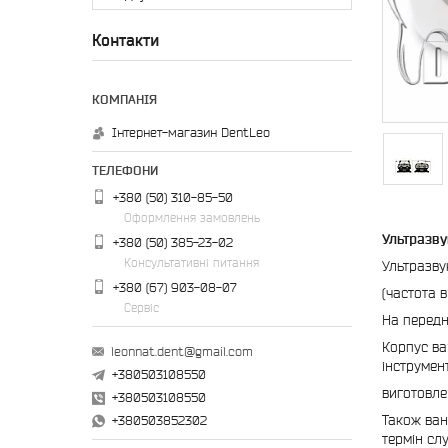
Контакти
Інтернет-магазин DentLeo
+380 (50) 310-85-50
Оформлення замовлень
Ультразв
+380 (50) 385-23-02
Консультативні питання
Ультразву
+380 (67) 903-08-07
(частота 
Сервіс
На передн
Корпус ва
leonnat.dent@gmail.com
інструмент
+380503108550
виготовлен
+380503108550
Також ван
+380503852302
термін сл