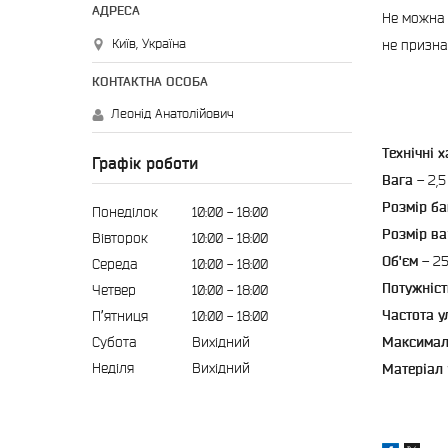
Не можна 
Київ, Україна
не призна
Леонід Анатолійович
Технічні 
Графік роботи
Вага
– 2,5
Розмір ба
Понеділок
10:00
18:00
Розмір в
Вівторок
10:00
18:00
Об'єм
– 2
Середа
10:00
18:00
Потужніст
Четвер
10:00
18:00
Частота у
Пʼятниця
10:00
18:00
Максимал
Субота
Вихідний
Неділя
Вихідний
Матеріал