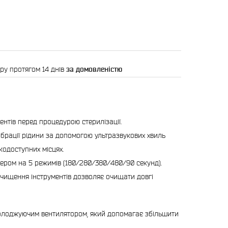
ру протягом 14 днів
за домовленістю
нтів перед процедурою стерилізації.
брації рідини за допомогою ультразвукових хвиль
кодоступних місцях.
мером на 5 режимів (180/280/380/480/90 секунд).
очищення інструментів дозволяє очищати довгі
холоджуючим вентилятором, який допомагає збільшити