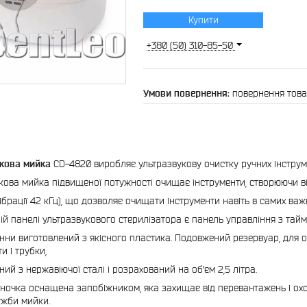
Купити
+380 (50) 310-85-50
повернення това
укова мийка
CD-4820 виробляє ультразвукову очистку ручних інструме
кова мийка підвищеної потужності очищає інструменти, створюючи ві
вібрації 42 кГц), що дозволяє очищати інструменти навіть в самих важ
ій панелі ультразвукового стерилізатора є панель управління з тай
нни виготовлений з якісного пластика. Подовжений резервуар, для 
и і трубки,
ий з нержавіючої сталі і розрахований на об'єм 2,5 літра.
ночка оснащена запобіжником, яка захищає від перевантажень і о
ужби мийки.