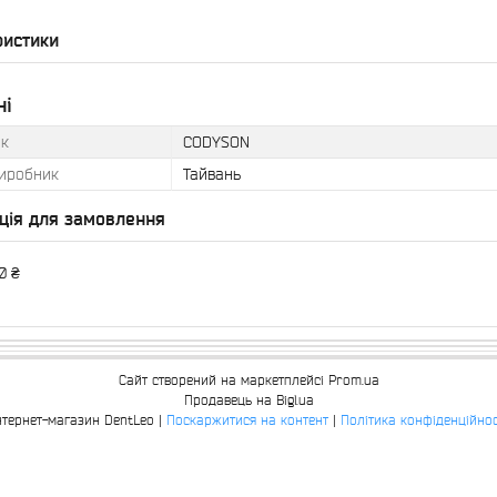
ристики
ні
к
CODYSON
виробник
Тайвань
ція для замовлення
0 ₴
Сайт створений на маркетплейсі
Prom.ua
Продавець на Bigl.ua
Інтернет-магазин DentLeo |
Поскаржитися на контент
|
Політика конфіденційнос