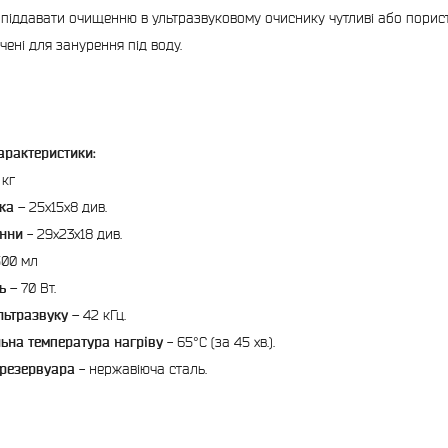
піддавати очищенню в ультразвуковому очиснику чутливі або пористі 
чені для занурення під воду.
характеристики:
 кг
ка
– 25х15х8 див.
анни
- 29х23х18 див.
500 мл
ь
– 70 Вт.
льтразвуку
– 42 кГц.
ьна температура нагріву
- 65°C (за 45 хв.).
 резервуара
- нержавіюча сталь.