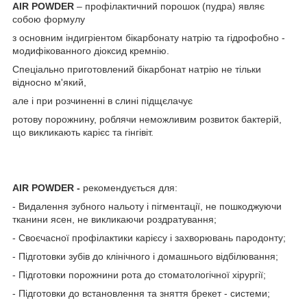
AIR POWDER
– профілактичний порошок (пудра) являє
собою формулу
з основним індигріентом бікарбонату натрію та гідрофобно -
модифікованного діоксид кремнію.
Спеціально приготовлений бікарбонат натрію не тільки
відносно м'який,
але і при розчиненні в слині підщєлачує
ротову порожнину, роблячи неможливим розвиток бактерій,
що викликають карієс та гінгівіт.
AIR POWDER -
рекомендується для:
- Видалення зубного нальоту і пігментації, не пошкоджуючи
тканини ясен, не викликаючи роздратування;
- Своєчасної профілактики карієсу і захворювань пародонту;
- Підготовки зубів до клінічного і домашнього відбілювання;
- Підготовки порожнини рота до стоматологічної хірургії;
- Підготовки до встановлення та зняття брекет - системи;