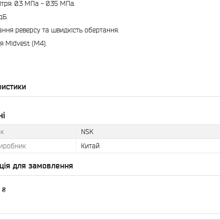
ітря: 0.3 МПа - 0.35 МПа.
дБ.
ання реверсу та швидкість обертання.
я Midvest (М4).
ристики
ні
к
NSK
виробник
Китай
ція для замовлення
 ₴