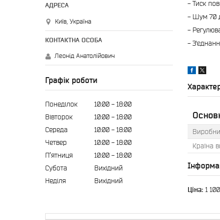
- Тиск пов
- Шум 70 
Київ, Україна
- Регулюв
- З'єднанн
Леонід Анатолійович
Графік роботи
Характе
Понеділок
10:00
18:00
Основ
Вівторок
10:00
18:00
Середа
10:00
18:00
Виробни
Четвер
10:00
18:00
Країна 
Пʼятниця
10:00
18:00
Інформа
Субота
Вихідний
Неділя
Вихідний
Ціна:
1 100