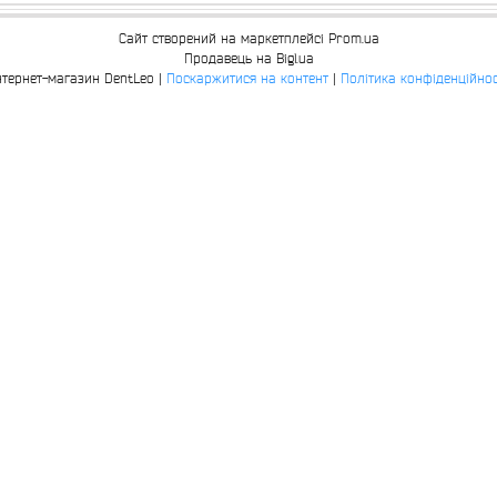
Сайт створений на маркетплейсі
Prom.ua
Продавець на Bigl.ua
Інтернет-магазин DentLeo |
Поскаржитися на контент
|
Політика конфіденційнос