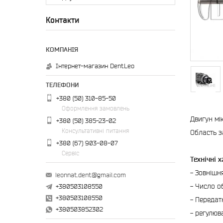
Контакти
Інтернет-магазин DentLeo
+380 (50) 310-85-50
Оформлення замовлень
Двигун мі
+380 (50) 385-23-02
Консультативні питання
Область з
+380 (67) 903-08-07
Сервіс
Технічні 
- Зовнішн
leonnat.dent@gmail.com
- Число об
+380503108550
+380503108550
- Передатн
+380503852302
- регулюв