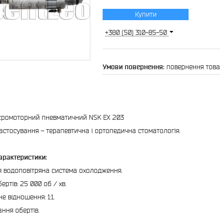
Купити
+380 (50) 310-85-50
повернення това
кромоторний пневматичний NSK EX 203
астосування – терапевтична і ортопедична стоматологія.
характеристики:
я водоповітряна система охолодження.
ертів: 25 000 об / хв.
е відношення: 1:1.
ання обертів.