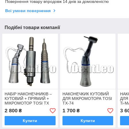
Повернення товару впродовж 14 днів за домовленістю
Всі умови повернення
Подібні товари компанії
НАБІР НАКОНЕЧНИКІВ –
НАКОНЕЧКИК КУТОВИЙ
НАК
КУТОВИЙ + ПРЯМИЙ +
ДЛЯ МІКРОМОТОРА TOSI
ДЛЯ
МІКРОМОТОР TOSI TX
TX-74
Ti-M
414
2 800
1 700
3 6
₴
₴
Купити
Купити