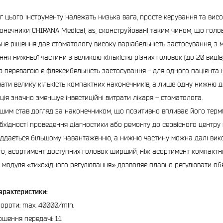
г цього інструменту належать низька вага, просте керування та висо
конечники CHIRANA Medical, as, сконструйовані таким чином, що голо
ьне рішення дає стоматологу високу варіабельність застосування, з
ння нижньої частини з великою кількістю різних головок (до 20 видів)
 перевагою є флексибельність застосування - для одного пацієнта 
вати велику кількість компактних наконечників, а лише одну нижню де
ція значно зменшує інвестиційні витрати лікаря – стоматолога.
шим став догляд за наконечником, що позитивно впливає його термі
обхідності проведення діагностики або ремонту до сервісного центру 
 піддається більшому навантаженню, а нижню частину можна далі вик
го, асортимент доступних головок ширший, ніж асортимент компактни
 модуля «тихохідного регулювання» дозволяє плавно регулювати обе
характеристики:
бороти: max. 40000/min.
ошення передачі: 1:1.