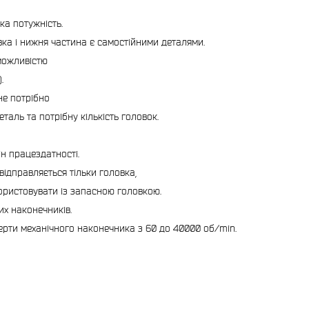
ка потужність.
вка і нижня частина є самостійними деталями.
 можливістю
.
не потрібно
таль та потрібну кількість головок.
н працездатності.
відправляється тільки головка,
ористовувати із запасною головкою.
х наконечників.
рти механічного наконечника з 60 до 40000 об/min.