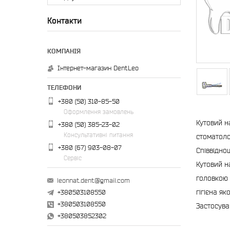
Контакти
Інтернет-магазин DentLeo
+380 (50) 310-85-50
Оформлення замовлень
Кутовий н
+380 (50) 385-23-02
Консультативні питання
стоматоло
+380 (67) 903-08-07
Співвідно
Сервіс
Кутовий н
головкою 
leonnat.dent@gmail.com
гігієна я
+380503108550
+380503108550
Застосува
+380503852302