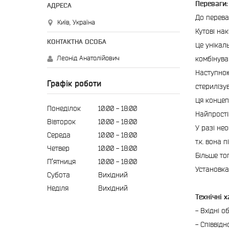
Переваги:
До перева
Київ, Україна
Кутові на
Це унікал
Леонід Анатолійович
комбінува
Наступною
Графік роботи
стерилізу
Ця концеп
Понеділок
10:00
18:00
Найпрості
Вівторок
10:00
18:00
У разі не
Середа
10:00
18:00
т.к. вона
Четвер
10:00
18:00
Більше то
Пʼятниця
10:00
18:00
Установка
Субота
Вихідний
Неділя
Вихідний
Технічні 
- Вхідні о
- Співвідн