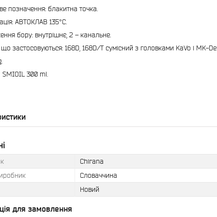
ве позначення: блакитна точка.
ація: АВТОКЛАВ 135°C.
ення бору: внутрішнє, 2 – канальне.
, що застосовуються: 168D, 168D/T сумісний з головками KaVo і MK-De
.
 SMIOIL 300 ml.
ристики
ні
к
Chirana
виробник
Словаччина
Новий
ція для замовлення