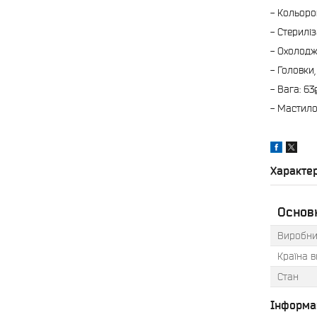
- Кольоро
- Стериліз
- Охолодж
- Головки
- Вага: 63g
- Мастило
Характе
Основ
Виробни
Країна 
Стан
Інформа