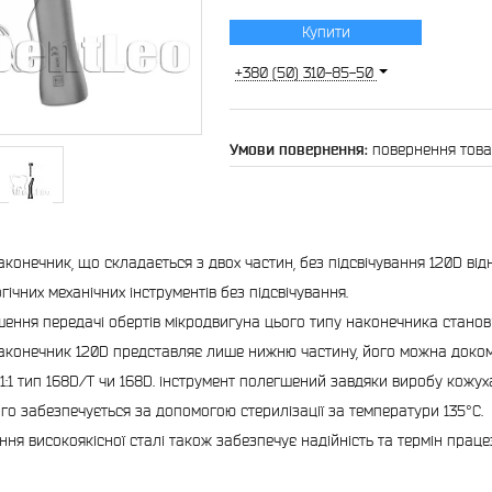
Купити
+380 (50) 310-85-50
повернення това
аконечник, що складається з двох частин, без підсвічування 120D від
гічних механічних інструментів без підсвічування.
шення передачі обертів мікродвигуна цього типу наконечника становит
аконечник 120D представляє лише нижню частину, його можна доко
1:1 тип 168D/T чи 168D. інструмент полегшений завдяки виробу кожуха
кого забезпечується за допомогою стерилізації за температури 135°C.
ння високоякісної сталі також забезпечує надійність та термін прац