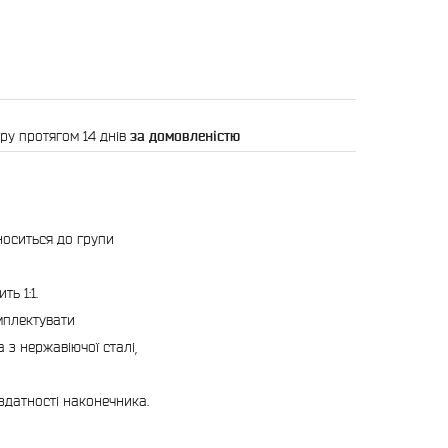
ру протягом 14 днів
за домовленістю
носиться до групи
ь 1:1.
мплектувати
 з нержавіючої сталі,
ездатності наконечника.