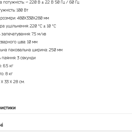
 потужність: ~ 220 В ± 22 В 50 Гц / 60 Гц
ужність: 100 Вт
 розміри: 480X330X280 мм
ра ущільнення: 220 °C ± 10 °C
 запечатування: 7.5 м/хв
варного шва: 10 мм
ьна паковальна ширина: 250 мм
ь паяння: 3 секунди
: 6.5 кг
о: 8 кг
 X 33 X 28 см.
ристики
ні