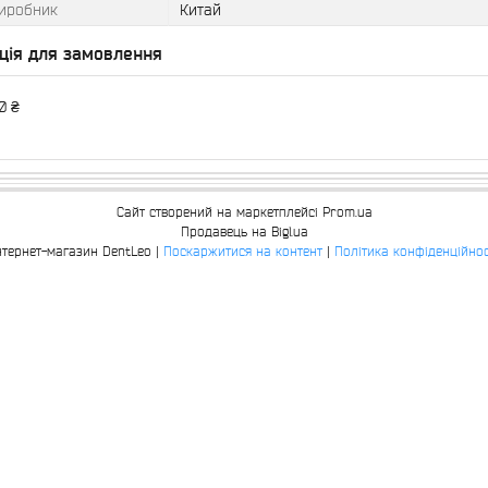
виробник
Китай
ція для замовлення
0 ₴
Сайт створений на маркетплейсі
Prom.ua
Продавець на Bigl.ua
Інтернет-магазин DentLeo |
Поскаржитися на контент
|
Політика конфіденційнос