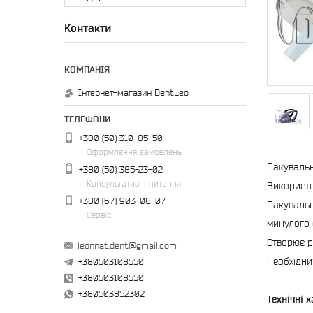
Контакти
Інтернет-магазин DentLeo
+380 (50) 310-85-50
Оформлення замовлень
Пакувальн
+380 (50) 385-23-02
Консультативні питання
Використо
+380 (67) 903-08-07
Пакувальн
Сервіс
минулого 
Створює р
leonnat.dent@gmail.com
Необхідни
+380503108550
+380503108550
+380503852302
Технічні 