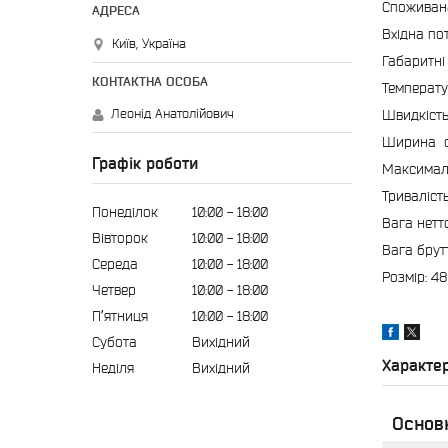
Споживана
Вхідна пот
Київ, Україна
Габаритні
Температу
Леонід Анатолійович
Швидкість
Ширина с
Графік роботи
Максимал
Триваліст
Понеділок
10:00
18:00
Вага нетто
Вівторок
10:00
18:00
Вага брутт
Середа
10:00
18:00
Розмір: 48
Четвер
10:00
18:00
Пʼятниця
10:00
18:00
Субота
Вихідний
Характе
Неділя
Вихідний
Основ