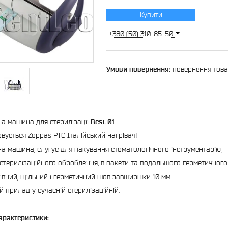
Купити
+380 (50) 310-85-50
повернення това
а машина для стерилізації
Best 01
вується Zoppas PTC Італійський нагрівач!
а машина, слугує для пакування стоматологічного інструментарію,
стерилізаційного оброблення, в пакети та подальшого герметичного
івний, щільний і герметичний шов завширшки 10 мм.
й прилад у сучасній стерилізаційній.
характеристики: