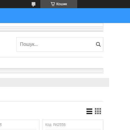
Кошик
3
РИ2556