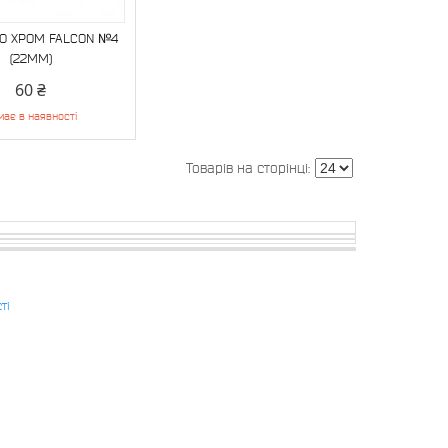
О ХРОМ FALCON №4
(22MM)
60 ₴
має в наявності
ті