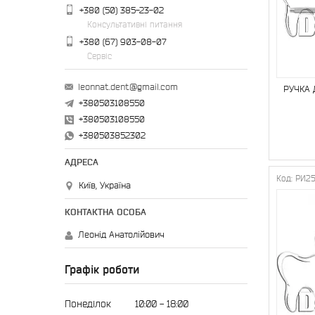
+380 (50) 385-23-02
Консультативні питання
+380 (67) 903-08-07
Сервіс
leonnat.dent@gmail.com
РУЧКА 
+380503108550
+380503108550
+380503852302
РИ2
Київ, Україна
Леонід Анатолійович
Графік роботи
Понеділок
10:00
18:00