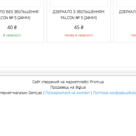
ЛО БЕЗ ЗБІЛЬШЕННЯ
ДЗЕРКАЛО З ЗБІЛЬШЕННЯМ
ДЗЕРКАЛ
LCON № 5 (24MM)
FALCON № 5 (24MM)
40 ₴
45 ₴
В наявності
Немає в наявності
Не
Сайт створений на маркетплейсі
Prom.ua
Продавець на Bigl.ua
Інтернет-магазин DentLeo |
Поскаржитися на контент
|
Політика конфіденційнос