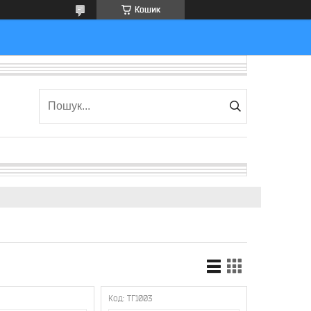
Кошик
2
ТГ1003