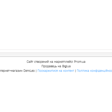
Сайт створений на маркетплейсі
Prom.ua
Продавець на Bigl.ua
Інтернет-магазин DentLeo |
Поскаржитися на контент
|
Політика конфіденційнос