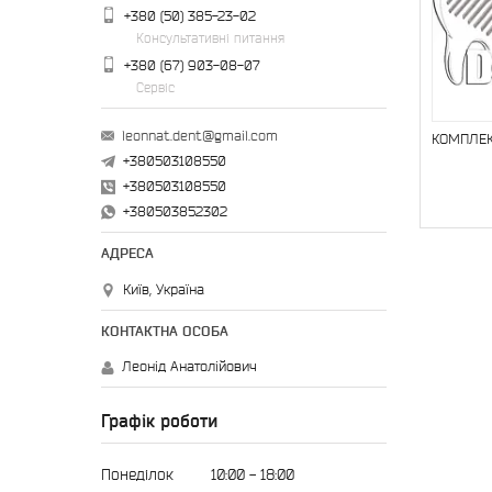
+380 (50) 385-23-02
Консультативні питання
+380 (67) 903-08-07
Сервіс
leonnat.dent@gmail.com
КОМПЛЕК
+380503108550
+380503108550
+380503852302
Київ, Україна
Леонід Анатолійович
Графік роботи
Понеділок
10:00
18:00